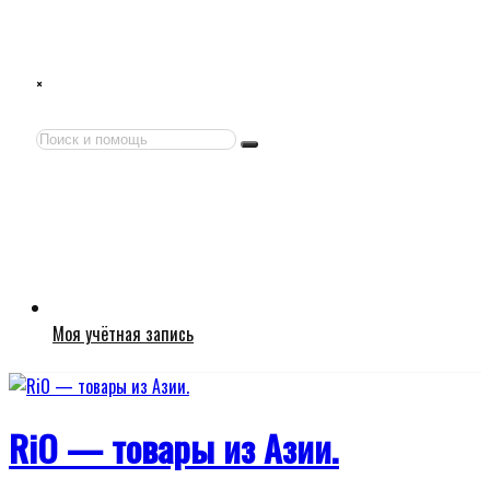
Перейти
×
к
содержимому
Поиск
Поиск
:
Моя учётная запись
RiO — товары из Азии.